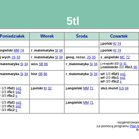
5tl
Poniedziałek
Wtorek
Środa
Czwartek
j.polski
KI
74
angielski
MM
74
r_matematyka
SI
34
j.polski
KI
74
j wych
JS
33
r_matematyka
SI
34
geog. rozsz.
JS
33
z_angielski
MC
72
_matematyka
SI
34
wos
SB
86
r_matematyka
SI
34
j.rosyjski-1/2
Gr
91
j.niemiecki
-2/2
#5n1
90
_matematyka
SI
34
hist
SB
86
r_matematyka
SI
34
wf
-1/3
#5d1
sg1
wf
-2/3
#5c1
sg2
wf
-3/3
#5c2
s
f
-1/3
#5d1
sg1
j.polski
KI
32
j.angielski
MM
71
służ.mund
GS
04
f
-2/3
#5c1
sg2
f
-3/3
#5c2
s
f
-1/3
#5d1
sg1
j.angielski
MM
71
f
-2/3
#5c1
sg2
f
-3/3
#5c2
s
wygenerowano
za pomocą programu
Plan l
f