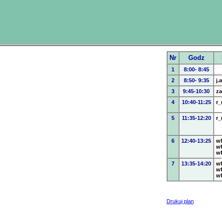
Nr
Godz
1
8:00- 8:45
2
8:50- 9:35
j.
3
9:45-10:30
za
4
10:40-11:25
r
5
11:35-12:20
r
6
12:40-13:25
w
w
w
7
13:35-14:20
w
w
w
Drukuj plan