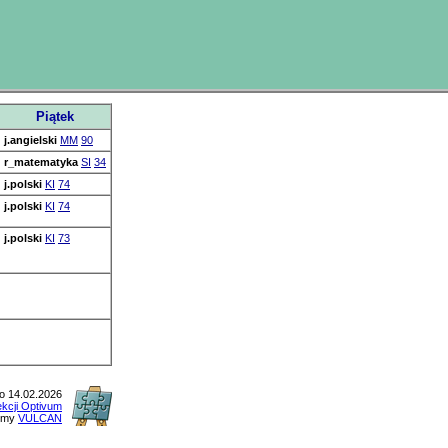
Piątek
j.angielski
MM
90
r_matematyka
SI
34
j.polski
KI
74
j.polski
KI
74
j.polski
KI
73
 14.02.2026
ekcji Optivum
irmy
VULCAN