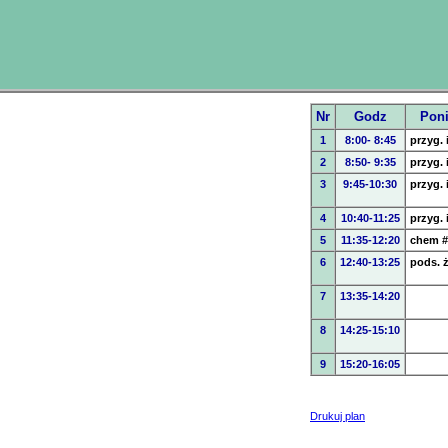
Nr
Godz
Poni
1
8:00- 8:45
przyg. 
2
8:50- 9:35
przyg. 
3
9:45-10:30
przyg. 
4
10:40-11:25
przyg. 
5
11:35-12:20
chem
6
12:40-13:25
pods. 
7
13:35-14:20
8
14:25-15:10
9
15:20-16:05
Drukuj plan