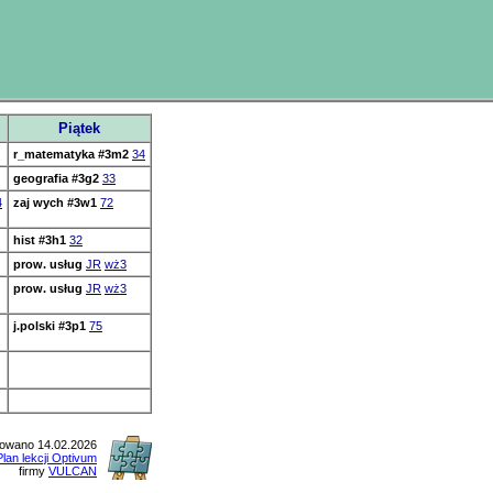
Piątek
r_matematyka
#3m2
34
geografia
#3g2
33
4
zaj wych
#3w1
72
hist
#3h1
32
prow. usług
JR
wż3
prow. usług
JR
wż3
j.polski
#3p1
75
owano 14.02.2026
Plan lekcji Optivum
firmy
VULCAN