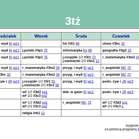
3tż
edziałek
Wtorek
Środa
Czwartek
i wyd
KI
wż1
hit
#3t1
86
chem
#3hc
32
i wyd
KI
wż1
j.polski
#3p1
75
informatyka
Ko
89
geografia
#3g2
33
i wyd
KI
wż1
j.polski
#3p1
75
j.rosyjski
-1/2
#3r1
73
r_matematyka
#3m2
3
j.niemiecki
-2/2
#3n1
12
i wyd
KI
wż1
r_matematyka
#3m2
34
przyg. i wyd
KI
wż1
r_angielski
MC
72
#3hc
32
r_matematyka
#3m2
34
przyg. i wyd
KI
wż1
r_angielski
MC
72
żyw i
JR
wż3
j.rosyjski
-1/2
#3r1
91
przyg. i wyd
KI
wż1
pods. żyw i
JR
wż3
j.niemiecki
-2/2
#3n1
90
wf
-1/2
#3d2
sg1
dek. w gastr
KI
wż1
pods. żyw i
JR
wż3
wf
-2/2
#3c3
sg2
wf
-1/2
#3d2
sg1
r_angielski
MC
72
wf
-1/2
#3d2
sg1
wf
-2/2
#3c3
sg2
wf
-2/2
#3c3
s
religia
#rk1
12
wygener
za pomocą programu