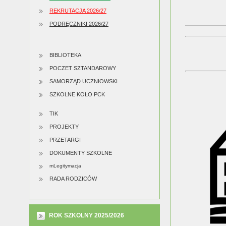
REKRUTACJA 2026/27
PODRĘCZNIKI 2026/27
BIBLIOTEKA
POCZET SZTANDAROWY
SAMORZĄD UCZNIOWSKI
SZKOLNE KOŁO PCK
TIK
PROJEKTY
PRZETARGI
DOKUMENTY SZKOLNE
mLegitymacja
RADA RODZICÓW
ROK SZKOLNY 2025/2026