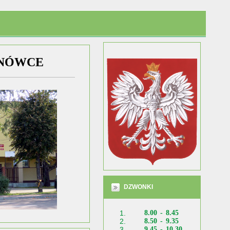
DZWONKI
1.
8.00
-
8.45
2.
8.50
-
9.35
3.
9.45
-
10.30