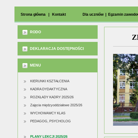
Strona główna
|
Kontakt
Dla uczniów
|
Egzamin zawod
RODO
DEKLARACJA DOSTĘPNOŚCI
MENU
KIERUNKI KSZTAŁCENIA
KADRA DYDAKTYCZNA
ROZKŁADY KADRY 2025/26
Zajęcia międzyoddziałowe 2025/26
WYCHOWAWCY KLAS
PEDAGOG, PSYCHOLOG
PLANY LEKCJI 2025/26